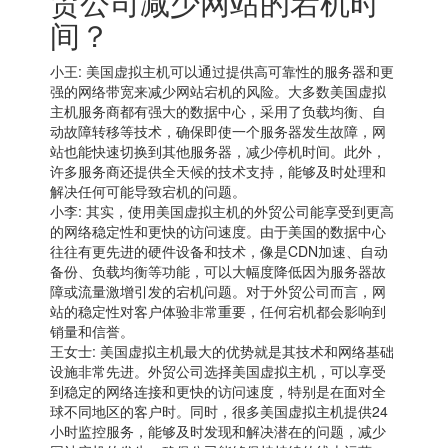
贸公司减少网站的宕机时
间？
小王:
美国虚拟主机
可以通过提供高可靠性的服务器和更
强的网络带宽来减少网站宕机的风险。大多数
美国虚拟
主机
服务商都有强大的数据中心，采用了负载均衡、自
动故障转移等技术，确保即使一个服务器发生故障，网
站也能快速切换到其他服务器，减少停机时间。此外，
许多服务商还提供全天候的技术支持，能够及时处理和
解决任何可能导致宕机的问题。
小李: 其实，使用美国虚拟主机的外贸公司能享受到更高
的网络稳定性和更快的访问速度。由于美国的数据中心
往往有更先进的硬件设备和技术，像是CDN加速、自动
备份、负载均衡等功能，可以大幅度降低因为服务器故
障或流量激增引发的宕机问题。对于外贸公司而言，网
站的稳定性对客户体验非常重要，任何宕机都会影响到
销量和信誉。
王女士:
美国虚拟主机
最大的优势就是其技术和网络基础
设施非常先进。外贸公司选择
美国虚拟主机
，可以享受
到稳定的网络连接和更快的访问速度，特别是在面对全
球不同地区的客户时。同时，很多美国虚拟主机提供24
小时监控服务，能够及时发现和解决潜在的问题，减少