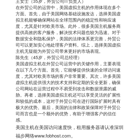
王女士（35岁，外贸公司IT负责人）
在外贸公司的运营中，美国虚拟主机的作用体现在多个
方面。首先，由于美国网络基础设施发达，选择
美国虚
拟主机
能够确保网站在全球范围内的稳定性和响应速
度，尤其是针对欧美市场。此外，很多
美国主机
服务商
提供高效的客户服务，解决技术问题也较为迅速。对于
数据安全和隐私保护，美国的法律体系更完善，外贸公
司可以更加安心地处理客户资料。综上，选择美国虚拟
主机无疑能为外贸公司带来更好的市场表现。
陈先生（45岁，外贸公司总经理）
美国虚拟主机在外贸公司运营中的关键作用，主要表现
在以下几个方面。首先，它能够提供快速的全球访问速
度，尤其对欧美市场的客户非常重要。其次，许多美国
虚拟主机提供强大的技术支持和定期的安全更新，确保
公司网站在运营过程中不易受到攻击和数据泄露的威
胁。再者，选择
美国虚拟主机
还可以享受灵活的扩展性
和较低的成本，这对于外贸公司在进行国际扩展时具有
极大的优势。最后，美国的法律和政策保障对于外贸公
司而言也是一个额外的优势，有助于增强客户的信任
感。
美国主机
在美国访问速度快，租用服务器请认准深圳
福步网络www.fobhost.com。