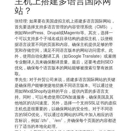
主机
上搭建多语言国际网
站？
张经理: 如果要在
美国虚拟主机
上搭建多语言国际网站，
首先要选择支持多语言管理的内容管理系统（CMS），
例如WordPress、Drupal或Magento等。其次，选择一
个可以支持多个子域名或目录结构的虚拟主机，以便根
据语言设置不同的页面和内容。确保主机提供足够的带
宽和存储空间，满足不同语言版本的网站访问需求。此
外，使用自动化翻译工具（如Google Translate）或雇佣
专业翻译人员来确保翻译质量。最后，还要考虑到SEO
优化，确保每个语言版本的网站能够被搜索引擎有效抓
取。
李先生: 对于外贸公司来说，搭建多语言国际网站的关键
是确保用户能够便捷地切换不同语言版本。可以通过使
用如Wix或Shopify这样的平台，提供内置的多语言支
持。同时，可以考虑使用CDN加速服务，确保美国及其
他地区的访问速度。另外，选择一个支持SSL证书的虚拟
主机也是很重要的，以确保网站的安全性。对于不同语
言的SEO优化，可以通过在网站的URL中加入相应的语
言标识，例如`/zh/`、`/en/`，并确保每个页面的内容都进
行了适当的本地化处理。